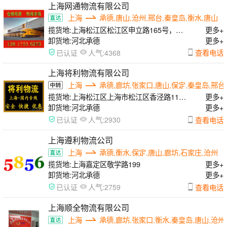
上海网通物流有限公司
上海
承德,唐山,沧州,邢台,秦皇岛,衡水,唐山
揽货地:
上海松江区松江区申立路165号，闵
更多+
行区曙光路168号，浦东区申江南路555号
卸货地:
河北承德
更多+
人气:
查看电话
已认证
4368
上海将利物流有限公司
上海
承德,廊坊,张家口,唐山,保定,秦皇岛,邢台
揽货地:
上海松江区上海市松江区香泾路115
更多+
号7幢
卸货地:
河北承德
更多+
人气:
查看电话
已认证
2930
上海遵利物流公司
上海
承德,衡水,保定,唐山,廊坊,石家庄,沧州
揽货地:
上海嘉定区敬学路199
更多+
卸货地:
河北承德
更多+
人气:
查看电话
已认证
2759
上海顺全物流有限公司
上海
承德,廊坊,张家口,衡水,秦皇岛,唐山,沧州