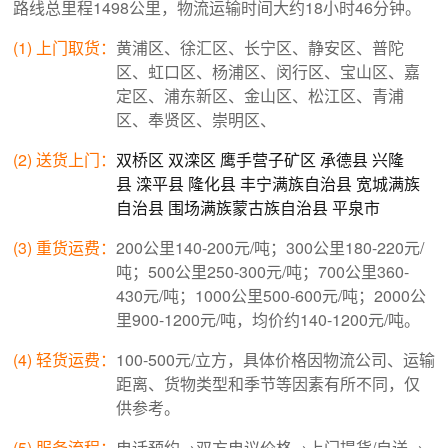
路线总里程1498公里，物流运输时间大约18小时46分钟。
(1) 上门取货：
黄浦区、徐汇区、长宁区、静安区、普陀
区、虹口区、杨浦区、闵行区、宝山区、嘉
定区、浦东新区、金山区、松江区、青浦
区、奉贤区、崇明区、
(2) 送货上门：
双桥区
双滦区
鹰手营子矿区
承德县
兴隆
县
滦平县
隆化县
丰宁满族自治县
宽城满族
自治县
围场满族蒙古族自治县
平泉市
(3) 重货运费：
200公里140-200元/吨；300公里180-220元/
吨；500公里250-300元/吨；700公里360-
430元/吨；1000公里500-600元/吨；2000公
里900-1200元/吨，均价约140-1200元/吨。
(4) 轻货运费：
100-500元/立方，具体价格因物流公司、运输
距离、货物类型和季节等因素有所不同，仅
供参考。
(5) 服务流程：
电话预约→双方电议价格→上门提货/自送→