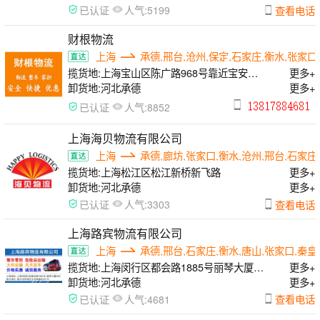
人气:
查看电话
已认证
5199
财根物流
上海
承德,邢台,沧州,保定,石家庄,衡水,张家口
揽货地:
上海宝山区陈广路968号靠近宝安公
更多+
路
卸货地:
河北承德
更多+
人气:
已认证
8852
上海海贝物流有限公司
上海
承德,廊坊,张家口,衡水,沧州,邢台,石家庄
揽货地:
上海松江区松江新桥新飞路
更多+
卸货地:
河北承德
更多+
人气:
查看电话
已认证
3303
上海路宾物流有限公司
上海
承德,邢台,石家庄,衡水,唐山,张家口,秦皇
揽货地:
上海闵行区都会路1885号丽琴大厦
更多+
508
卸货地:
河北承德
更多+
人气:
查看电话
已认证
4681