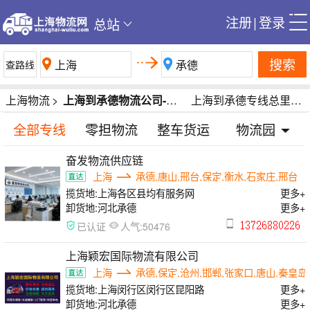
注册
|
登录
总站
搜索
上海物流
>
上海到承德物流公司-上海到承德货运公司-上海到承德专线运输公司
上海到承德专线总里程1498公里
全部专线
零担物流
整车货运
物流园
奋发物流供应链
上海
承德,唐山,邢台,保定,衡水,石家庄,邢台
揽货地:
上海各区县均有服务网
更多+
卸货地:
河北承德
更多+
人气:
已认证
50476
上海颖宏国际物流有限公司
上海
承德,保定,沧州,邯郸,张家口,唐山,秦皇岛
揽货地:
上海闵行区闵行区昆阳路
更多+
卸货地:
河北承德
更多+