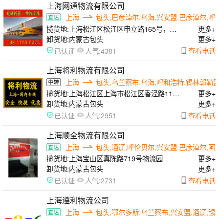
上海网通物流有限公司
上海
包头,巴彦淖尔,乌海,兴安盟,巴彦淖尔,呼
揽货地:
上海松江区松江区申立路165号，闵
更多+
行区曙光路168号，浦东区申江南路555号
卸货地:
内蒙古包头
更多+
人气:
查看电话
已认证
4381
上海将利物流有限公司
上海
包头,乌兰察布,乌海,呼和浩特,锡林郭勒
揽货地:
上海松江区上海市松江区香泾路115
更多+
号7幢
卸货地:
内蒙古包头
更多+
人气:
查看电话
已认证
2951
上海顺全物流有限公司
上海
包头,通辽,呼伦贝尔,兴安盟,巴彦淖尔,阿
揽货地:
上海宝山区真陈路719号物流园
更多+
卸货地:
内蒙古包头
更多+
人气:
查看电话
已认证
2731
上海遵利物流公司
上海
包头,鄂尔多斯,乌兰察布,兴安盟,通辽,