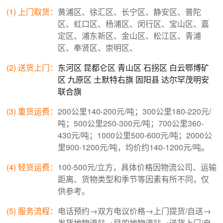
(1) 上门取货：
黄浦区、徐汇区、长宁区、静安区、普陀
区、虹口区、杨浦区、闵行区、宝山区、嘉
定区、浦东新区、金山区、松江区、青浦
区、奉贤区、崇明区、
(2) 送货上门：
东河区
昆都仑区
青山区
石拐区
白云鄂博矿
区
九原区
土默特右旗
固阳县
达尔罕茂明安
联合旗
(3) 重货运费：
200公里140-200元/吨；300公里180-220元/
吨；500公里250-300元/吨；700公里360-
430元/吨；1000公里500-600元/吨；2000公
里900-1200元/吨，均价约140-1200元/吨。
(4) 轻货运费：
100-500元/立方，具体价格因物流公司、运输
距离、货物类型和季节等因素有所不同，仅
供参考。
(5) 服务流程：
电话预约→双方电议价格→上门提货/自送→
发货地物流站→目的地物流站→送货上门/自