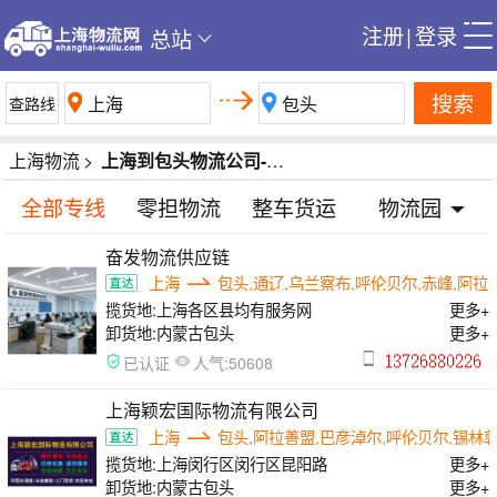
注册
|
登录
总站
搜索
上海物流
>
上海到包头物流公司-上海到包头货运公司-上海到包头专线运输公司
全部专线
零担物流
整车货运
物流园
奋发物流供应链
上海
包头,通辽,乌兰察布,呼伦贝尔,赤峰,阿拉
揽货地:
上海各区县均有服务网
更多+
卸货地:
内蒙古包头
更多+
人气:
已认证
50608
上海颖宏国际物流有限公司
上海
包头,阿拉善盟,巴彦淖尔,呼伦贝尔,锡林
揽货地:
上海闵行区闵行区昆阳路
更多+
卸货地:
内蒙古包头
更多+