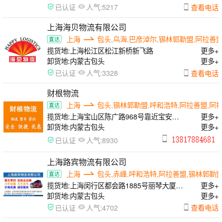
人气:
查看电话
已认证
5217
上海海贝物流有限公司
上海
包头,乌海,巴彦淖尔,锡林郭勒盟,阿拉善盟
揽货地:
上海松江区松江新桥新飞路
更多+
卸货地:
内蒙古包头
更多+
人气:
查看电话
已认证
3328
财根物流
上海
包头,锡林郭勒盟,呼和浩特,阿拉善盟,阿
揽货地:
上海宝山区陈广路968号靠近宝安公
更多+
路
卸货地:
内蒙古包头
更多+
人气:
已认证
8930
上海路宾物流有限公司
上海
包头,赤峰,呼和浩特,阿拉善盟,锡林郭勒
揽货地:
上海闵行区都会路1885号丽琴大厦
更多+
508
卸货地:
内蒙古包头
更多+
人气:
查看电话
已认证
4702