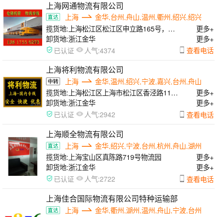
上海网通物流有限公司
上海
金华,台州,舟山,温州,衢州,绍兴,绍兴
揽货地:
上海松江区松江区申立路165号，闵
更多+
行区曙光路168号，浦东区申江南路555号
卸货地:
浙江金华
更多+
人气:
查看电话
已认证
4374
上海将利物流有限公司
上海
金华,温州,绍兴,宁波,嘉兴,台州,舟山
揽货地:
上海松江区上海市松江区香泾路115
更多+
号7幢
卸货地:
浙江金华
更多+
人气:
查看电话
已认证
2942
上海顺全物流有限公司
上海
金华,绍兴,宁波,台州,杭州,舟山,湖州
揽货地:
上海宝山区真陈路719号物流园
更多+
卸货地:
浙江金华
更多+
人气:
查看电话
已认证
2722
上海佳合国际物流有限公司特种运输部
上海
金华,衢州,湖州,温州,舟山,宁波,台州