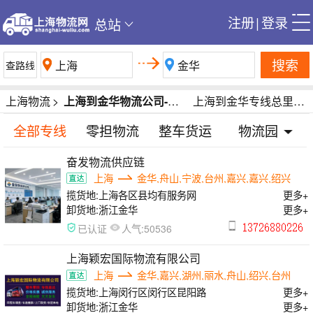
注册
|
登录
总站
搜索
上海物流
>
上海到金华物流公司-上海到金华货运公司-上海到金华专线运输公司
上海到金华专线总里程332公里
全部专线
零担物流
整车货运
物流园
奋发物流供应链
上海
金华,舟山,宁波,台州,嘉兴,嘉兴,绍兴
揽货地:
上海各区县均有服务网
更多+
卸货地:
浙江金华
更多+
人气:
已认证
50536
上海颖宏国际物流有限公司
上海
金华,嘉兴,湖州,丽水,舟山,绍兴,台州
揽货地:
上海闵行区闵行区昆阳路
更多+
卸货地:
浙江金华
更多+