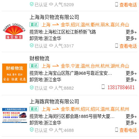
人气:
查看电话
已认证
5209
上海海贝物流有限公司
上海
金华,绍兴,温州,衢州,丽水,嘉兴,舟山
揽货地:
上海松江区松江新桥新飞路
更多+
卸货地:
浙江金华
更多+
人气:
查看电话
已认证
3317
财根物流
上海
金华,宁波,温州,台州,杭州,湖州,舟山
揽货地:
上海宝山区陈广路968号靠近宝安公
更多+
路
卸货地:
浙江金华
更多+
人气:
已认证
8882
上海路宾物流有限公司
上海
金华,衢州,绍兴,绍兴,温州,嘉兴,杭州
揽货地:
上海闵行区都会路1885号丽琴大厦
更多+
508
卸货地:
浙江金华
更多+
人气:
查看电话
已认证
4688