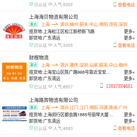
人气:
查看电话
已认证
5202
上海海贝物流有限公司
上海
清远,梅州,韶关,中山,揭阳,茂名,深圳
揽货地:
上海松江区松江新桥新飞路
更多+
卸货地:
广东清远
更多+
人气:
查看电话
已认证
3305
财根物流
上海
清远,肇庆,深圳,汕尾,韶关,中山,梅州
揽货地:
上海宝山区陈广路968号靠近宝安公
更多+
路
卸货地:
广东清远
更多+
人气:
已认证
8857
上海路宾物流有限公司
上海
清远,江门,江门,揭阳,河源,珠海,广州
揽货地:
上海闵行区都会路1885号丽琴大厦
更多+
508
卸货地:
广东清远
更多+
人气:
查看电话
已认证
4683