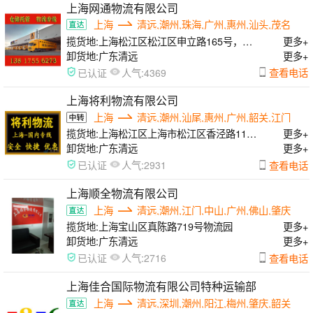
上海网通物流有限公司
上海
清远,潮州,珠海,广州,惠州,汕头,茂名
揽货地:
上海松江区松江区申立路165号，闵
更多+
行区曙光路168号，浦东区申江南路555号
卸货地:
广东清远
更多+
人气:
查看电话
已认证
4369
上海将利物流有限公司
上海
清远,潮州,汕尾,惠州,广州,韶关,江门
揽货地:
上海松江区上海市松江区香泾路115
更多+
号7幢
卸货地:
广东清远
更多+
人气:
查看电话
已认证
2931
上海顺全物流有限公司
上海
清远,潮州,江门,中山,广州,佛山,肇庆
揽货地:
上海宝山区真陈路719号物流园
更多+
卸货地:
广东清远
更多+
人气:
查看电话
已认证
2716
上海佳合国际物流有限公司特种运输部
上海
清远,深圳,潮州,阳江,梅州,肇庆,韶关