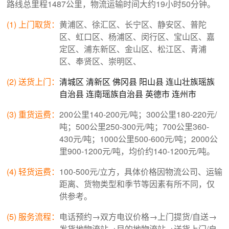
路线总里程1487公里，物流运输时间大约19小时50分钟。
(1) 上门取货：
黄浦区、徐汇区、长宁区、静安区、普陀
区、虹口区、杨浦区、闵行区、宝山区、嘉
定区、浦东新区、金山区、松江区、青浦
区、奉贤区、崇明区、
(2) 送货上门：
清城区
清新区
佛冈县
阳山县
连山壮族瑶族
自治县
连南瑶族自治县
英德市
连州市
(3) 重货运费：
200公里140-200元/吨；300公里180-220元/
吨；500公里250-300元/吨；700公里360-
430元/吨；1000公里500-600元/吨；2000公
里900-1200元/吨，均价约140-1200元/吨。
(4) 轻货运费：
100-500元/立方，具体价格因物流公司、运输
距离、货物类型和季节等因素有所不同，仅
供参考。
(5) 服务流程：
电话预约→双方电议价格→上门提货/自送→
发货地物流站→目的地物流站→送货上门/自