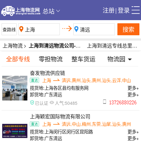
注册
|
登录
总站
搜索
上海物流
>
上海到清远物流公司-上海到清远货运公司-上海到清远专线运输公司
上海到清远专线总里程1487公里
全部专线
零担物流
整车货运
物流园
奋发物流供应链
上海
清远,惠州,汕头,惠州,汕头,云浮,中山
揽货地:
上海各区县均有服务网
更多+
卸货地:
广东清远
更多+
人气:
已认证
50485
上海颖宏国际物流有限公司
上海
清远,中山,梅州,东莞,汕尾,汕头,惠州
揽货地:
上海闵行区闵行区昆阳路
更多+
卸货地:
广东清远
更多+