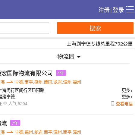
注册
|
登录
搜索
上海到宁德专线总里程702公里
物流园
颖宏国际物流有限公司
4年
上海
宁德,南平,泉州,莆田,龙岩,漳州,福州
上海闵行区闵行区昆阳路
更多+
福建宁德
更多+
人气:
查看电话
证
5204
物流
7年
上海
宁德,福州,龙岩,南平,漳州,南平,漳州