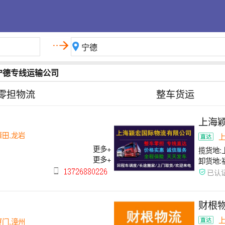
宁德专线运输公司
零担物流
整车货运
上海
莆田,龙岩
更多+
揽货地:
更多+
卸货地:
已认
财根
厦门,漳州