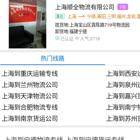
上海顺全物流有限公司
7年
上海
宁德,莆田,三明,福州,龙岩,
揽货地:
上海宝山区真陈路719号物流园
卸货地:
福建宁德
人气:
已认证
2718
热门线路
上海到重庆运输专线
上海到西安
上海到兰州物流公司
上海到泉州
上海到天津物流公司
上海到嘉兴
上海到合肥物流专线
上海到南宁
上海到南京货运公司
上海到苏州
上海到宁德物流专线-上海到宁德货运专线