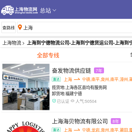
总站
上海物流
>
上海到宁德物流公司-上海到宁德货运公司-上海到
全部专线
奋发物流供应链
7年
上海
宁德,南平,泉州,南平,漳州,
揽货地:
上海各区县均有服务网
卸货地:
福建宁德
人气:
已认证
50504
上海海贝物流有限公司
8年
上海
宁德,龙岩,泉州,南平,莆田,