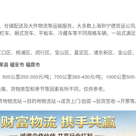
、仓储配送及大件物流等运输服务，大多数上海到宁德货运公司
7米5、高栏车、厢式货车、平板车、冷藏车等不同规格车辆，一站式
虹口区、杨浦区、闵行区、宝山区、嘉定区、浦东新区、金山区
荣县
福安市
福鼎市
；500公里250-300元/吨；700公里360-430元/吨；1000公里500
运输距离、货物类型和季节等因素有所不同，仅供参考。
货地物流站→目的地物流站→送货上门/自提→验货签收→开票等
南平
龙岩
作用，内容的真实准确性以及物流过程中出现的任何风险均由发