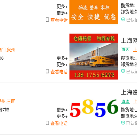
揽货地:
更多+
卸货地:
更多+
查看电话
已认
上海
厦门,泉州
08
更多+
揽货地:
更多+
浦东区申
卸货地:
查看电话
已认
上海
漳州,三明
号7幢
更多+
揽货地:
更多+
卸货地:
查看电话
已认