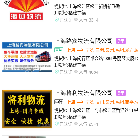
揽货地:
上海松江区松江新桥新飞路
卸货地:
福建宁德
人气:
已认证
3314
上海路宾物流有限公司
7年
上海
宁德,三明,泉州,福州,龙岩,
揽货地:
上海闵行区都会路1885号丽琴大厦5
卸货地:
福建宁德
人气:
已认证
4684
上海将利物流有限公司
5年
上海
宁德,厦门,泉州,福州,南平,
揽货地:
上海松江区上海市松江区香泾路115
卸货地:
福建宁德
人气:
已认证
2941