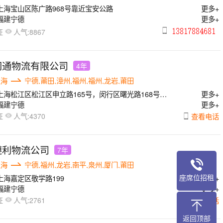
上海宝山区陈广路968号靠近宝安公路
更多+
福建宁德
更多+
人气:
证
8867
网通物流有限公司
4年
上海
宁德,莆田,漳州,福州,福州,龙岩,莆田
上海松江区松江区申立路165号，闵行区曙光路168号，
更多+
江南路555号
福建宁德
更多+
人气:
查看电话
证
4370
遵利物流公司
7年
上海
宁德,福州,龙岩,南平,泉州,厦门,莆田
座席位招租
上海嘉定区敬学路199
更多+
福建宁德
更多+
人气:
查看电话
证
2761
返回顶部