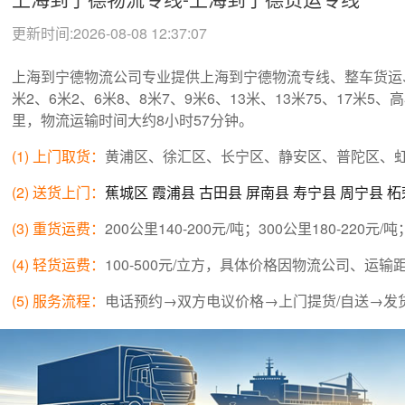
更新时间:2026-08-08 12:37:07
上海到宁德物流公司专业提供上海到宁德物流专线、整车货运
米2、6米2、6米8、8米7、9米6、13米、13米75、1
里，物流运输时间大约8小时57分钟。
(1) 上门取货：
黄浦区、徐汇区、长宁区、静安区、普陀区、
(2) 送货上门：
蕉城区
霞浦县
古田县
屏南县
寿宁县
周宁县
柘
(3) 重货运费：
200公里140-200元/吨；300公里180-220元/吨
(4) 轻货运费：
100-500元/立方，具体价格因物流公司、
(5) 服务流程：
电话预约→双方电议价格→上门提货/自送→发
上海到宁德周边城市物流专线：
福州
厦门
莆田
三明
泉州
漳州
免责声明：本站只起到物流信息平台