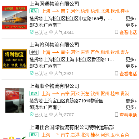
上海网通物流有限公司
上海
南宁,河池,梧州,梧州,北海,钦州,桂林
揽货地:
上海松江区松江区申立路165号，闵
更多+
行区曙光路168号，浦东区申江南路555号
卸货地:
广西南宁
更多+
人气:
查看电话
已认证
4344
上海将利物流有限公司
上海
南宁,河池,来宾,百色,柳州,钦州,崇左
揽货地:
上海松江区上海市松江区香泾路115
更多+
号7幢
卸货地:
广西南宁
更多+
人气:
查看电话
已认证
2921
上海顺全物流有限公司
上海
南宁,河池,崇左,钦州,贺州,桂林,贵港
揽货地:
上海宝山区真陈路719号物流园
更多+
卸货地:
广西南宁
更多+
人气:
查看电话
已认证
2707
上海佳合国际物流有限公司特种运输部
上海
南宁,贵港,北海,桂林,河池,玉林,百色