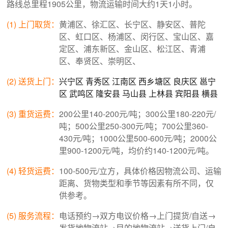
路线总里程1905公里，物流运输时间大约1天1小时。
(1) 上门取货：
黄浦区、徐汇区、长宁区、静安区、普陀
区、虹口区、杨浦区、闵行区、宝山区、嘉
定区、浦东新区、金山区、松江区、青浦
区、奉贤区、崇明区、
(2) 送货上门：
兴宁区
青秀区
江南区
西乡塘区
良庆区
邕宁
区
武鸣区
隆安县
马山县
上林县
宾阳县
横县
(3) 重货运费：
200公里140-200元/吨；300公里180-220元/
吨；500公里250-300元/吨；700公里360-
430元/吨；1000公里500-600元/吨；2000公
里900-1200元/吨，均价约140-1200元/吨。
(4) 轻货运费：
100-500元/立方，具体价格因物流公司、运输
距离、货物类型和季节等因素有所不同，仅
供参考。
(5) 服务流程：
电话预约→双方电议价格→上门提货/自送→
发货地物流站→目的地物流站→送货上门/自