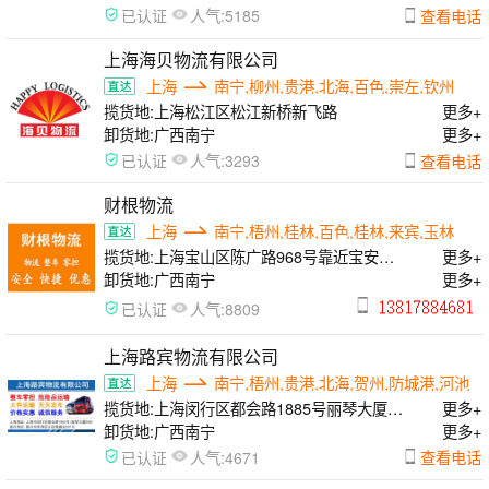
人气:
查看电话
已认证
5185
上海海贝物流有限公司
上海
南宁,柳州,贵港,北海,百色,崇左,钦州
揽货地:
上海松江区松江新桥新飞路
更多+
卸货地:
广西南宁
更多+
人气:
查看电话
已认证
3293
财根物流
上海
南宁,梧州,桂林,百色,桂林,来宾,玉林
揽货地:
上海宝山区陈广路968号靠近宝安公
更多+
路
卸货地:
广西南宁
更多+
人气:
已认证
8809
上海路宾物流有限公司
上海
南宁,梧州,贵港,北海,贺州,防城港,河池
揽货地:
上海闵行区都会路1885号丽琴大厦
更多+
508
卸货地:
广西南宁
更多+
人气:
查看电话
已认证
4671