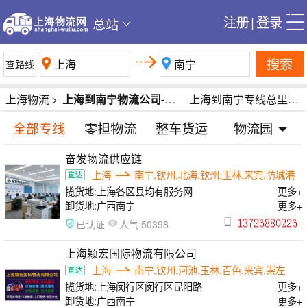
注册
|
登录
总站
搜索
上海物流
>
上海到南宁物流公司-上海到南宁货运公司-上海到南宁专线运输公司
上海到南宁专线总里程1905公里
全部专线
零担物流
整车货运
物流园
奋发物流供应链
上海
南宁,钦州,北海,钦州,玉林,来宾,防城港
揽货地:
上海各区县均有服务网
更多+
卸货地:
广西南宁
更多+
人气:
已认证
50398
上海颖宏国际物流有限公司
上海
南宁,钦州,河池,玉林,百色,来宾,崇左
揽货地:
上海闵行区闵行区昆阳路
更多+
卸货地:
广西南宁
更多+