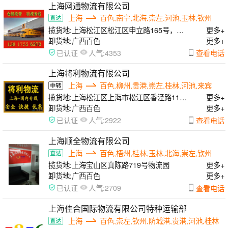
上海网通物流有限公司
上海
百色,南宁,北海,崇左,河池,玉林,钦州
揽货地:
上海松江区松江区申立路165号，闵
更多+
行区曙光路168号，浦东区申江南路555号
卸货地:
广西百色
更多+
人气:
查看电话
已认证
4353
上海将利物流有限公司
上海
百色,柳州,贵港,崇左,桂林,河池,来宾
揽货地:
上海松江区上海市松江区香泾路115
更多+
号7幢
卸货地:
广西百色
更多+
人气:
查看电话
已认证
2922
上海顺全物流有限公司
上海
百色,梧州,桂林,玉林,北海,崇左,钦州
揽货地:
上海宝山区真陈路719号物流园
更多+
卸货地:
广西百色
更多+
人气:
查看电话
已认证
2709
上海佳合国际物流有限公司特种运输部
上海
百色,崇左,钦州,防城港,贵港,河池,桂林