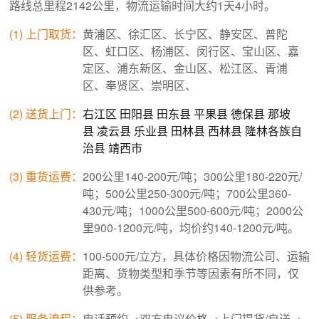
路线总里程2142公里，物流运输时间大约1天4小时。
(1) 上门取货：
黄浦区、徐汇区、长宁区、静安区、普陀
区、虹口区、杨浦区、闵行区、宝山区、嘉
定区、浦东新区、金山区、松江区、青浦
区、奉贤区、崇明区、
(2) 送货上门：
右江区
田阳县
田东县
平果县
德保县
那坡
县
凌云县
乐业县
田林县
西林县
隆林各族自
治县
靖西市
(3) 重货运费：
200公里140-200元/吨；300公里180-220元/
吨；500公里250-300元/吨；700公里360-
430元/吨；1000公里500-600元/吨；2000公
里900-1200元/吨，均价约140-1200元/吨。
(4) 轻货运费：
100-500元/立方，具体价格因物流公司、运输
距离、货物类型和季节等因素有所不同，仅
供参考。
(5) 服务流程：
电话预约→双方电议价格→上门提货/自送→