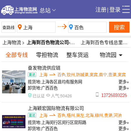
注册
|
登录
总站
搜索
上海物流
>
上海到百色物流公司-上海到百色货运公司-上海到百色专线运输公司
上海到百色专线总里程2142公里
全部专线
零担物流
整车货运
物流园
奋发物流供应链
上海
百色,钦州,防城港,来宾,南宁,贵港,来宾
揽货地:
上海各区县均有服务网
更多+
卸货地:
广西百色
更多+
人气:
已认证
50426
上海颖宏国际物流有限公司
上海
百色,梧州,崇左,北海,柳州,贵港,河池
揽货地:
上海闵行区闵行区昆阳路
更多+
卸货地:
广西百色
更多+