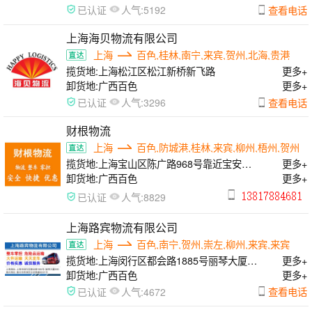
人气:
查看电话
已认证
5192
上海海贝物流有限公司
上海
百色,桂林,南宁,来宾,贺州,北海,贵港
揽货地:
上海松江区松江新桥新飞路
更多+
卸货地:
广西百色
更多+
人气:
查看电话
已认证
3296
财根物流
上海
百色,防城港,桂林,来宾,柳州,梧州,贺州
揽货地:
上海宝山区陈广路968号靠近宝安公
更多+
路
卸货地:
广西百色
更多+
人气:
已认证
8829
上海路宾物流有限公司
上海
百色,南宁,贺州,崇左,柳州,来宾,来宾
揽货地:
上海闵行区都会路1885号丽琴大厦
更多+
508
卸货地:
广西百色
更多+
人气:
查看电话
已认证
4672