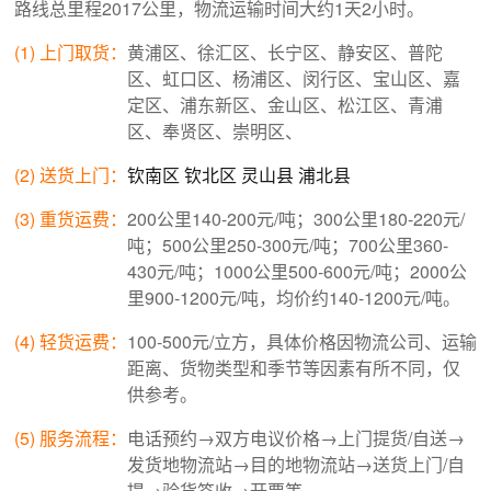
路线总里程2017公里，物流运输时间大约1天2小时。
(1) 上门取货：
黄浦区、徐汇区、长宁区、静安区、普陀
区、虹口区、杨浦区、闵行区、宝山区、嘉
定区、浦东新区、金山区、松江区、青浦
区、奉贤区、崇明区、
(2) 送货上门：
钦南区
钦北区
灵山县
浦北县
(3) 重货运费：
200公里140-200元/吨；300公里180-220元/
吨；500公里250-300元/吨；700公里360-
430元/吨；1000公里500-600元/吨；2000公
里900-1200元/吨，均价约140-1200元/吨。
(4) 轻货运费：
100-500元/立方，具体价格因物流公司、运输
距离、货物类型和季节等因素有所不同，仅
供参考。
(5) 服务流程：
电话预约→双方电议价格→上门提货/自送→
发货地物流站→目的地物流站→送货上门/自
提→验货签收→开票等。