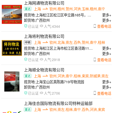
上海网通物流有限公司
上海
钦州,梧州,贺州,河池,玉林,梧州,南宁
揽货地:
上海松江区松江区申立路165号，闵
更多+
行区曙光路168号，浦东区申江南路555号
卸货地:
广西钦州
更多+
人气:
查看电话
已认证
4344
上海将利物流有限公司
上海
钦州,北海,崇左,百色,贺州,南宁,桂林
揽货地:
上海松江区上海市松江区香泾路115
更多+
号7幢
卸货地:
广西钦州
更多+
人气:
查看电话
已认证
2918
上海顺全物流有限公司
上海
钦州,河池,南宁,桂林,来宾,防城港,崇左
揽货地:
上海宝山区真陈路719号物流园
更多+
卸货地:
广西钦州
更多+
人气:
查看电话
已认证
2706
上海佳合国际物流有限公司特种运输部
上海
钦州,崇左,桂林,南宁,百色,河池,来宾