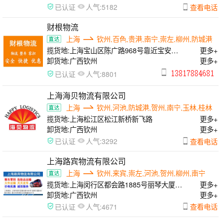
人气:
查看电话
已认证
5182
财根物流
上海
钦州,百色,贵港,南宁,崇左,柳州,防城港
揽货地:
上海宝山区陈广路968号靠近宝安公
更多+
路
卸货地:
广西钦州
更多+
人气:
已认证
8801
上海海贝物流有限公司
上海
钦州,河池,防城港,贺州,南宁,玉林,桂林
揽货地:
上海松江区松江新桥新飞路
更多+
卸货地:
广西钦州
更多+
人气:
查看电话
已认证
3292
上海路宾物流有限公司
上海
钦州,来宾,崇左,河池,贺州,柳州,南宁
揽货地:
上海闵行区都会路1885号丽琴大厦
更多+
508
卸货地:
广西钦州
更多+
人气:
查看电话
已认证
4671