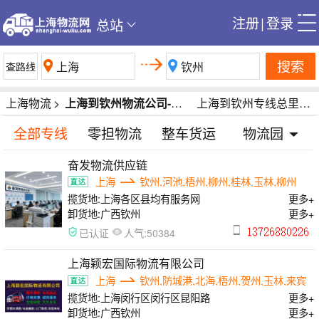
注册
|
登录
总站
搜索
上海物流
>
上海到钦州物流公司-上海到钦州货运公司-上海到钦州专线运输公司
上海到钦州专线总里程2017公里
全部专线
零担物流
整车货运
物流园
奋发物流供应链
上海
钦州,河池,梧州,柳州,桂林,玉林,柳州
揽货地:
上海各区县均有服务网
更多+
卸货地:
广西钦州
更多+
人气:
已认证
50384
上海颖宏国际物流有限公司
上海
钦州,防城港,北海,梧州,贺州,玉林,来宾
揽货地:
上海闵行区闵行区昆阳路
更多+
卸货地:
广西钦州
更多+