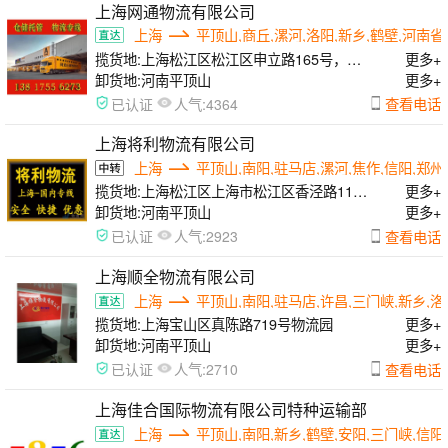
上海网通物流有限公司
上海
平顶山,商丘,漯河,洛阳,新乡,鹤壁,河南
揽货地:
上海松江区松江区申立路165号，闵
更多+
行区曙光路168号，浦东区申江南路555号
卸货地:
河南平顶山
更多+
人气:
查看电话
已认证
4364
上海将利物流有限公司
上海
平顶山,南阳,驻马店,漯河,焦作,信阳,郑州
揽货地:
上海松江区上海市松江区香泾路115
更多+
号7幢
卸货地:
河南平顶山
更多+
人气:
查看电话
已认证
2923
上海顺全物流有限公司
上海
平顶山,南阳,驻马店,许昌,三门峡,新乡,洛
揽货地:
上海宝山区真陈路719号物流园
更多+
卸货地:
河南平顶山
更多+
人气:
查看电话
已认证
2710
上海佳合国际物流有限公司特种运输部
上海
平顶山,南阳,新乡,鹤壁,安阳,三门峡,信阳