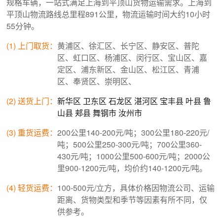
规格车辆，一站式满足上海到平顶山货物运输需求。上海到
平顶山物流路线总里程891公里，物流运输时间大约10小时
55分钟。
(1) 上门取货：
黄浦区、徐汇区、长宁区、静安区、普陀
区、虹口区、杨浦区、闵行区、宝山区、嘉
定区、浦东新区、金山区、松江区、青浦
区、奉贤区、崇明区、
(2) 送货上门：
新华区
卫东区
石龙区
湛河区
宝丰县
叶县
鲁
山县
郏县
舞钢市
汝州市
(3) 重货运费：
200公里140-200元/吨；300公里180-220元/
吨；500公里250-300元/吨；700公里360-
430元/吨；1000公里500-600元/吨；2000公
里900-1200元/吨，均价约140-1200元/吨。
(4) 轻货运费：
100-500元/立方，具体价格因物流公司、运输
距离、货物类型和季节等因素有所不同，仅
供参考。