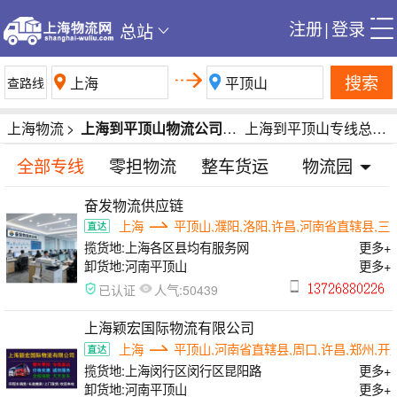
注册
|
登录
总站
搜索
上海物流
>
上海到平顶山物流公司-上海到平顶山货运公司-上海到平顶山专线运输公司
上海到平顶山专线总里程891公里
全部专线
零担物流
整车货运
物流园
奋发物流供应链
上海
平顶山,濮阳,洛阳,许昌,河南省直辖县,三
揽货地:
上海各区县均有服务网
更多+
卸货地:
河南平顶山
更多+
人气:
已认证
50439
上海颖宏国际物流有限公司
上海
平顶山,河南省直辖县,周口,许昌,郑州,开
揽货地:
上海闵行区闵行区昆阳路
更多+
卸货地:
河南平顶山
更多+