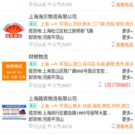
人气:
查看电话
已认证
5193
上海海贝物流有限公司
上海
平顶山,开封,新乡,三门峡,信阳,安阳,商丘
揽货地:
上海松江区松江新桥新飞路
更多+
卸货地:
河南平顶山
更多+
人气:
查看电话
已认证
3297
财根物流
上海
平顶山,周口,驻马店,许昌,鹤壁,焦作,新乡
揽货地:
上海宝山区陈广路968号靠近宝安公
更多+
路
卸货地:
河南平顶山
更多+
人气:
已认证
8837
上海路宾物流有限公司
上海
平顶山,新乡,许昌,洛阳,南阳,开封,周口
揽货地:
上海闵行区都会路1885号丽琴大厦
更多+
508
卸货地:
河南平顶山
更多+
人气:
查看电话
已认证
4675