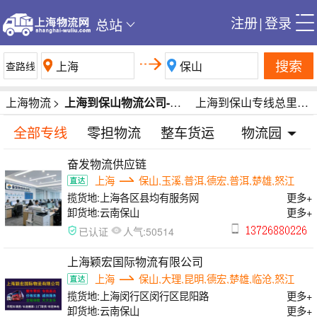
注册
|
登录
总站
搜索
上海物流
>
上海到保山物流公司-上海到保山货运公司-上海到保山专线运输公司
上海到保山专线总里程2900公里
全部专线
零担物流
整车货运
物流园
奋发物流供应链
上海
保山,玉溪,普洱,德宏,普洱,楚雄,怒江
揽货地:
上海各区县均有服务网
更多+
卸货地:
云南保山
更多+
人气:
已认证
50514
上海颖宏国际物流有限公司
上海
保山,大理,昆明,德宏,楚雄,临沧,怒江
揽货地:
上海闵行区闵行区昆阳路
更多+
卸货地:
云南保山
更多+