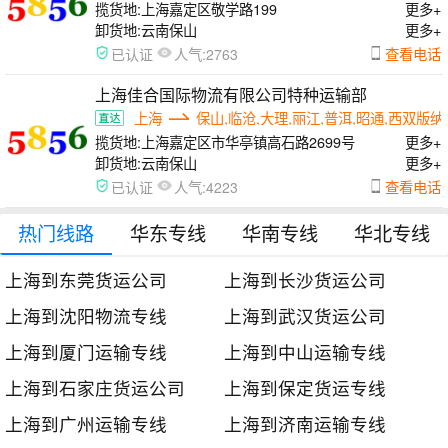
揽货地:
上海嘉定区敬学路199
更多+
卸货地:
云南保山
更多+
人气:
查看电话
已认证
2763
上海佳合国际物流有限公司特种运输部
上海
保山,临沧,大理,丽江,普洱,昭通,西双版纳
揽货地:
上海嘉定区市华亭镇高石路2699号
更多+
卸货地:
云南保山
更多+
人气:
查看电话
已认证
4223
热门线路
华东专线
华南专线
华北专线
上海到东莞货运公司
上海到长沙货运公司
上海到沈阳物流专线
上海到武汉货运公司
上海到厦门运输专线
上海到中山运输专线
上海到石家庄货运公司
上海到保定货运专线
上海到广州运输专线
上海到济南运输专线