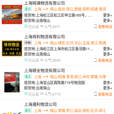
上海网通物流有限公司
上海
保山,临沧,丽江,楚雄,昆明,昭通,普洱
揽货地:
上海松江区松江区申立路165号，闵
更多+
行区曙光路168号，浦东区申江南路555号
卸货地:
云南保山
更多+
人气:
查看电话
已认证
4371
上海将利物流有限公司
上海
保山,德宏,红河,文山,玉溪,丽江,昭通
揽货地:
上海松江区上海市松江区香泾路115
更多+
号7幢
卸货地:
云南保山
更多+
人气:
查看电话
已认证
2942
上海顺全物流有限公司
上海
保山,昭通,普洱,丽江,迪庆,楚雄,大理
揽货地:
上海宝山区真陈路719号物流园
更多+
卸货地:
云南保山
更多+
人气:
查看电话
已认证
2719
上海遵利物流公司
上海
保山,楚雄,怒江,临沧,德宏,红河,丽江