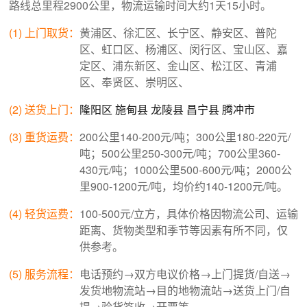
路线总里程2900公里，物流运输时间大约1天15小时。
(1) 上门取货：
黄浦区、徐汇区、长宁区、静安区、普陀
区、虹口区、杨浦区、闵行区、宝山区、嘉
定区、浦东新区、金山区、松江区、青浦
区、奉贤区、崇明区、
(2) 送货上门：
隆阳区
施甸县
龙陵县
昌宁县
腾冲市
(3) 重货运费：
200公里140-200元/吨；300公里180-220元/
吨；500公里250-300元/吨；700公里360-
430元/吨；1000公里500-600元/吨；2000公
里900-1200元/吨，均价约140-1200元/吨。
(4) 轻货运费：
100-500元/立方，具体价格因物流公司、运输
距离、货物类型和季节等因素有所不同，仅
供参考。
(5) 服务流程：
电话预约→双方电议价格→上门提货/自送→
发货地物流站→目的地物流站→送货上门/自
提→验货签收→开票等。