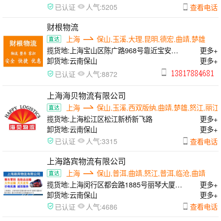
人气:
查看电话
已认证
5205
财根物流
上海
保山,玉溪,大理,昆明,德宏,曲靖,楚雄
揽货地:
上海宝山区陈广路968号靠近宝安公
更多+
路
卸货地:
云南保山
更多+
人气:
已认证
8872
上海海贝物流有限公司
上海
保山,玉溪,西双版纳,曲靖,楚雄,怒江,丽江
揽货地:
上海松江区松江新桥新飞路
更多+
卸货地:
云南保山
更多+
人气:
查看电话
已认证
3315
上海路宾物流有限公司
上海
保山,普洱,曲靖,怒江,普洱,临沧,曲靖
揽货地:
上海闵行区都会路1885号丽琴大厦
更多+
508
卸货地:
云南保山
更多+
人气:
查看电话
已认证
4686